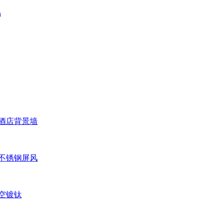
品
酒店背景墙
不锈钢屏风
空镀钛